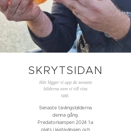
SKRYTSIDAN
Här lägger vi upp de senaste
bilderna som vi vill visa
upp.
Senaste tävlingsbilderna
denna gång.
Predatorkampen 2024 1:a
plats i lagtävlingen och