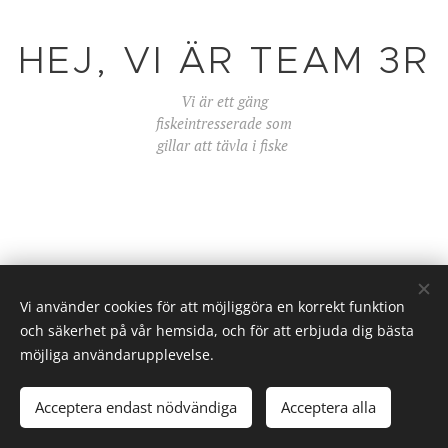
HEJ, VI ÄR TEAM 3R
Vi är ett gäng
fiskeintresserade som
gillar att tävla i fiske
Vi använder cookies för att möjliggöra en korrekt funktion
och säkerhet på vår hemsida, och för att erbjuda dig bästa
möjliga användarupplevelse.
© 2024 Team 3R, 171 71 Solna
Acceptera endast nödvändiga
Acceptera alla
Cookies